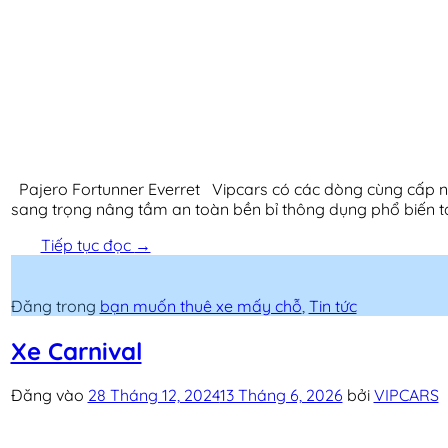
Pajero Fortunner Everret Vipcars có các dòng cùng cấp như 
sang trọng nâng tầm an toàn bền bỉ thông dụng phổ biến tại
Tiếp tục đọc
→
Đăng trong
bạn muốn thuê xe mấy chỗ
,
Tin tức
Xe Carnival
Đăng vào
28 Tháng 12, 2024
13 Tháng 6, 2026
bởi
VIPCARS