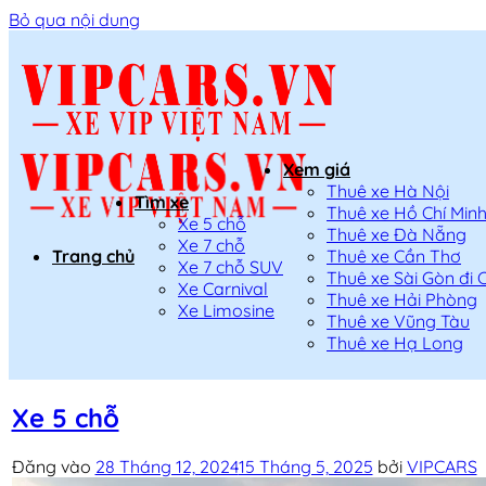
Bỏ qua nội dung
Xem giá
Thuê xe Hà Nội
Tìm xe
Thuê xe Hồ Chí Min
Xe 5 chỗ
Thuê xe Đà Nẵng
Xe 7 chỗ
Trang chủ
Thuê xe Cần Thơ
Xe 7 chỗ SUV
Thuê xe Sài Gòn đi 
Xe Carnival
Thuê xe Hải Phòng
Xe Limosine
Thuê xe Vũng Tàu
Thuê xe Hạ Long
Xe 5 chỗ
Đăng vào
28 Tháng 12, 2024
15 Tháng 5, 2025
bởi
VIPCARS