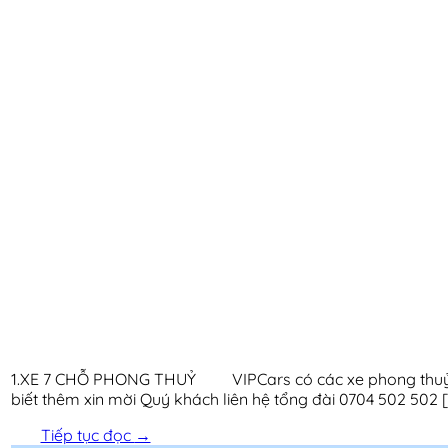
1.XE 7 CHỖ PHONG THUỶ VIPCars có các xe phong thuỷ như 
biết thêm xin mời Quý khách liên hệ tổng đài 0704 502 502 [
Tiếp tục đọc
→