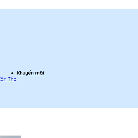
h
Khuyến mãi
Cần Thơ