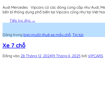
Audi Mercedes Vipcars có các dòng cùng cấp như Audi, Mer
bền bỉ thông dụng phổ biến tại Vipcars cũng như tại Việt Na
Tiếp tục đọc
→
Đăng trong
bạn muốn thuê xe mấy chỗ
,
Tin tức
Xe 7 chỗ
Đăng vào
28 Tháng 12, 2024
19 Tháng 6, 2025
bởi
VIPCARS