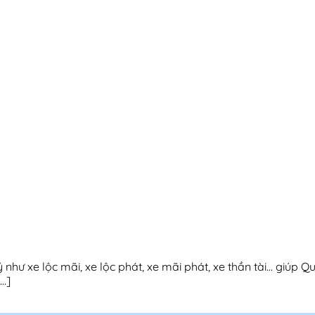
xe lộc mãi, xe lộc phát, xe mãi phát, xe thần tài… giúp Q
…]