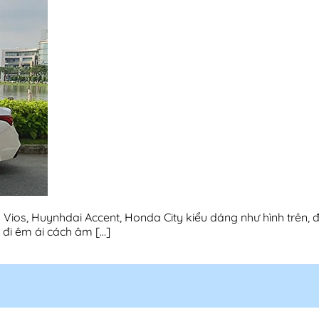
Vios, Huynhdai Accent, Honda City kiểu dáng như hình trên, đ
 đi êm ái cách âm […]