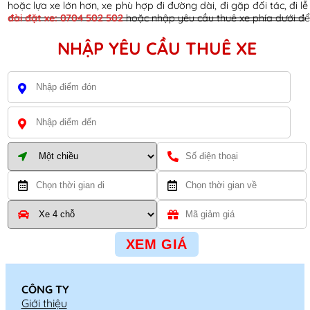
hoặc lựa xe lớn hơn, xe phù hợp đi đường dài, đi gặp đối tác, đi l
đài đặt xe: 0704 502 502
hoặc nhập yêu cầu thuê xe phía dưới đ
NHẬP YÊU CẦU THUÊ XE
CÔNG TY
Giới thiệu