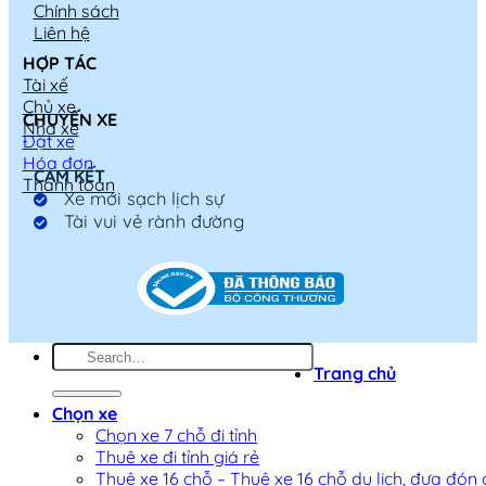
Chính sách
Liên hệ
HỢP TÁC
Tài xế
Chủ xe
CHUYẾN XE
Nhà xe
Đặt xe
Hóa đơn
CAM KẾT
Thanh toán
Xe mới sạch lịch sự
Tài vui vẻ rành đường
Trang chủ
Chọn xe
Chọn xe 7 chỗ đi tỉnh
Thuê xe đi tỉnh giá rẻ
Thuê xe 16 chỗ – Thuê xe 16 chỗ du lịch, đưa đón 