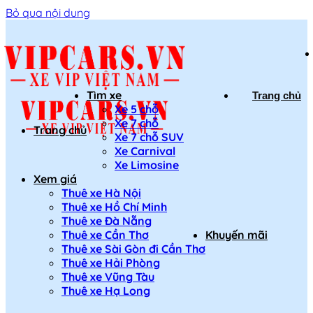
Bỏ qua nội dung
Tìm xe
Trang chủ
Xe 5 chỗ
Xe 7 chỗ
Trang chủ
Xe 7 chỗ SUV
Xe Carnival
Xe Limosine
Xem giá
Thuê xe Hà Nội
Thuê xe Hồ Chí Minh
Thuê xe Đà Nẵng
Thuê xe Cần Thơ
Khuyến mãi
Thuê xe Sài Gòn đi Cần Thơ
Thuê xe Hải Phòng
Thuê xe Vũng Tàu
Thuê xe Hạ Long