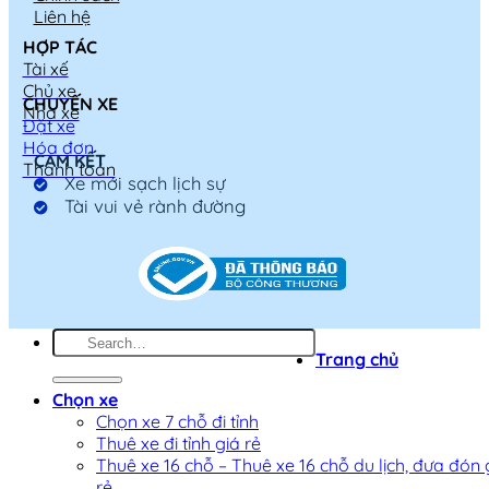
Liên hệ
HỢP TÁC
Tài xế
Chủ xe
CHUYẾN XE
Nhà xe
Đặt xe
Hóa đơn
CAM KẾT
Thanh toán
Xe mới sạch lịch sự
Tài vui vẻ rành đường
Trang chủ
Chọn xe
Chọn xe 7 chỗ đi tỉnh
Thuê xe đi tỉnh giá rẻ
Thuê xe 16 chỗ – Thuê xe 16 chỗ du lịch, đưa đón 
rẻ