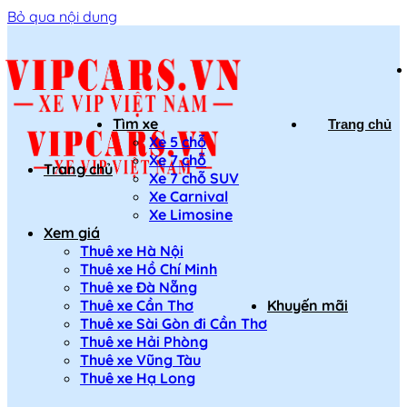
Bỏ qua nội dung
Tìm xe
Trang chủ
Xe 5 chỗ
Xe 7 chỗ
Trang chủ
Xe 7 chỗ SUV
Xe Carnival
Xe Limosine
Xem giá
Thuê xe Hà Nội
Thuê xe Hồ Chí Minh
Thuê xe Đà Nẵng
Thuê xe Cần Thơ
Khuyến mãi
Thuê xe Sài Gòn đi Cần Thơ
Thuê xe Hải Phòng
Thuê xe Vũng Tàu
Thuê xe Hạ Long