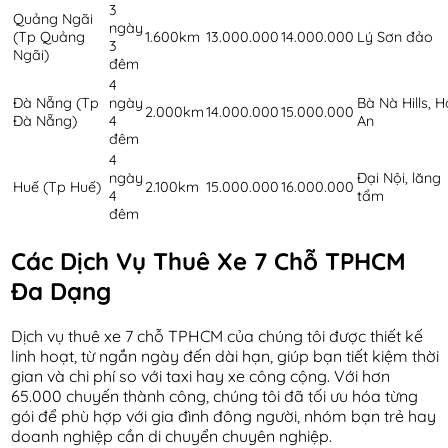
3
Quảng Ngãi
ngày
(Tp Quảng
1.600km
13.000.000
14.000.000
Lý Sơn đảo
3
Ngãi)
đêm
4
Đà Nẵng (Tp
ngày
Bà Nà Hills, H
2.000km
14.000.000
15.000.000
Đà Nẵng)
4
An
đêm
4
ngày
Đại Nội, lăng
Huế (Tp Huế)
2.100km
15.000.000
16.000.000
4
tẩm
đêm
Các Dịch Vụ Thuê Xe 7 Chỗ TPHCM
Đa Dạng
Dịch vụ thuê xe 7 chỗ TPHCM của chúng tôi được thiết kế
linh hoạt, từ ngắn ngày đến dài hạn, giúp bạn tiết kiệm thời
gian và chi phí so với taxi hay xe công cộng. Với hơn
65.000 chuyến thành công, chúng tôi đã tối ưu hóa từng
gói để phù hợp với gia đình đông người, nhóm bạn trẻ hay
doanh nghiệp cần di chuyển chuyên nghiệp.