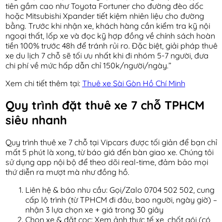
tiên gầm cao như Toyota Fortuner cho đường đèo dốc
hoặc Mitsubishi Xpander tiết kiệm nhiên liệu cho đường
bằng. Trước khi nhận xe, khách hàng cần kiểm tra kỹ nội
ngoại thất, lốp xe và đọc kỹ hợp đồng về chính sách hoàn
tiền 100% trước 48h để tránh rủi ro. Đặc biệt, giải pháp thuê
xe du lịch 7 chỗ sẽ tối ưu nhất khi đi nhóm 5-7 người, đưa
chi phí về mức hấp dẫn chỉ 150k/người/ngày.”
Xem chi tiết thêm tại:
Thuê xe Sài Gòn Hồ Chí Minh
Quy trình đặt thuê xe 7 chỗ TPHCM
siêu nhanh
Quy trình thuê xe 7 chỗ tại Vipcars được tối giản để bạn chỉ
mất 5 phút là xong, từ báo giá đến bàn giao xe. Chúng tôi
sử dụng app nội bộ để theo dõi real-time, đảm bảo mọi
thứ diễn ra mượt mà như đồng hồ.
Liên hệ & báo nhu cầu: Gọi/Zalo 0704 502 502, cung
cấp lộ trình (từ TPHCM đi đâu, bao người, ngày giờ) –
nhận 3 lựa chọn xe + giá trong 30 giây
Chọn xe & đặt cọc: Xem ảnh thực tế xe, chốt gói (có