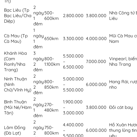
Trị)
2
Bạc Liêu (Tp
ngày
500-
Nhà Công tử 
Bạc Liêu/Cha
2.800.000
3.800.000
1
600km
Liêu
Diệp)
đêm
1
Cà Mau (Tp
ngày
Mũi Cà Mau c
650km
3.300.000
4.000.000
Cà Mau)
1
Nam
đêm
Khánh Hòa
3
5.500.000
(Cam
ngày
800-
Vinpearl, biển
–
7.000.000
Ranh/Nha
2
1.100km
Nha Trang
6.500.000
Trang)
đêm
2
Ninh Thuận
5.000.000
ngày
800-
Hang Rái, rư
(Ninh
–
6.000.000
2
850km
nho
Chữ/Vĩnh Hy)
5.500.000
đêm
2
Bình Thuận
1.900.000
ngày
270-
(Mũi Né/Hàm
–
3.800.000
Đồi cát bay
1
480km
Tân)
3.000.000
đêm
2
4.400.000
Hồ Xuân Hươ
Lâm Đồng
ngày
750-
–
6.000.000
thung lũng tìn
(Đà Lạt)
2
800km
5.500.000
yêu