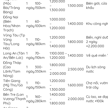
1.200.000
(Mộc
1
100-
Biên giới, cửa
–
1.500.000
Bài/Trảng
ngày
150km
khẩu
1.300.000
Bàng)
Đồng Nai
1.000.000
(Biên
1
60-
–
1.400.000
Khu công ngh
Hòa/Nhơn
ngày
100km
1.200.000
Trạch)
Vũng Tàu (Tp
1.200.000
Biển, nghỉ dư
Vũng
1
110-
–
1.800.000
2 ngày
Tàu/Long
ngày
180km
1.400.000
+2.200.000
Hải)
Long An (Tân
1
70-
1.100.000 –
1.400.000
Về quê miền 
An/Bến Lức)
ngày
110km
1.200.000
Đồng Tháp
1.800.000
(Cao
1
300-
Du lịch sông
–
2.500.000
Lãnh/Tam
ngày
350km
nước
2.000.000
Nông)
Tiền Giang
1.200.000
1
110-
Chợ nổi, vườn
(Mỹ Tho/Gò
–
1.600.000
ngày
150km
trái cây
Công)
1.300.000
Bến Tre (Lan
1.400.000
1
160-
Cù lao, xe đạ
Vương/Thạnh
–
2.000.000
ngày
280km
nước +100k
Phú)
1.800.000