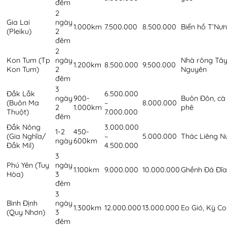
đêm
2
Gia Lai
ngày
1.000km
7.500.000
8.500.000
Biển hồ T’Nư
(Pleiku)
2
đêm
2
Kon Tum (Tp
ngày
Nhà rông Tâ
1.200km
8.500.000
9.500.000
Kon Tum)
2
Nguyên
đêm
3
Đắk Lắk
6.500.000
ngày
900-
Buôn Đôn, cà
(Buôn Ma
–
8.000.000
2
1.000km
phê
Thuột)
7.000.000
đêm
Đắk Nông
3.000.000
1-2
450-
(Gia Nghĩa/
–
5.000.000
Thác Liêng N
ngày
600km
Đắk Mil)
4.500.000
3
Phú Yên (Tuy
ngày
1.100km
9.000.000
10.000.000
Ghềnh Đá Đĩa
Hòa)
3
đêm
3
Bình Định
ngày
1.300km
12.000.000
13.000.000
Eo Gió, Kỳ Co
(Quy Nhơn)
3
đêm