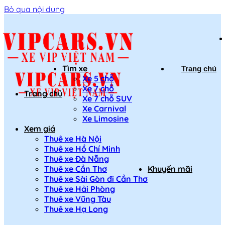
Bỏ qua nội dung
Tìm xe
Trang chủ
Xe 5 chỗ
Xe 7 chỗ
Trang chủ
Xe 7 chỗ SUV
Xe Carnival
Xe Limosine
Xem giá
Thuê xe Hà Nội
Thuê xe Hồ Chí Minh
Thuê xe Đà Nẵng
Thuê xe Cần Thơ
Khuyến mãi
Thuê xe Sài Gòn đi Cần Thơ
Thuê xe Hải Phòng
Thuê xe Vũng Tàu
Thuê xe Hạ Long