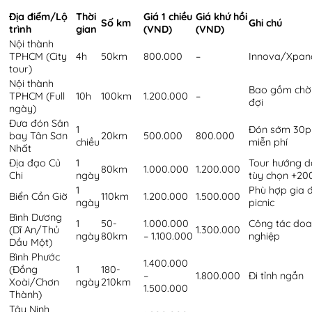
Địa điểm/Lộ
Thời
Giá 1 chiều
Giá khứ hồi
Số km
Ghi chú
trình
gian
(VND)
(VND)
Nội thành
TPHCM (City
4h
50km
800.000
–
Innova/Xpan
tour)
Nội thành
Bao gồm chờ
TPHCM (Full
10h
100km
1.200.000
–
đợi
ngày)
Đưa đón Sân
1
Đón sớm 30p
bay Tân Sơn
20km
500.000
800.000
chiều
miễn phí
Nhất
Địa đạo Củ
1
Tour hướng d
80km
1.000.000
1.200.000
Chi
ngày
tùy chọn +20
1
Phù hợp gia đ
Biển Cần Giờ
110km
1.200.000
1.500.000
ngày
picnic
Bình Dương
1
50-
1.000.000
Công tác do
(Dĩ An/Thủ
1.300.000
ngày
80km
– 1.100.000
nghiệp
Dầu Một)
Bình Phước
1.400.000
(Đồng
1
180-
–
1.800.000
Đi tỉnh ngắn
Xoài/Chơn
ngày
210km
1.500.000
Thành)
Tây Ninh