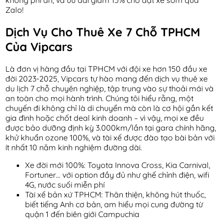
Zalo!
Dịch Vụ Cho Thuê Xe 7 Chỗ TPHCM
Của Vipcars
Là đơn vị hàng đầu tại TPHCM với đội xe hơn 150 đầu xe
đời 2023-2025, Vipcars tự hào mang đến dịch vụ thuê xe
du lịch 7 chỗ chuyên nghiệp, tập trung vào sự thoải mái và
an toàn cho mọi hành trình. Chúng tôi hiểu rằng, một
chuyến đi không chỉ là di chuyển mà còn là cơ hội gắn kết
gia đình hoặc chốt deal kinh doanh – vì vậy, mọi xe đều
được bảo dưỡng định kỳ 3.000km/lần tại gara chính hãng,
khử khuẩn ozone 100%, và tài xế được đào tạo bài bản với
ít nhất 10 năm kinh nghiệm đường dài.
Xe đời mới 100%: Toyota Innova Cross, Kia Carnival,
Fortuner… với option đầy đủ như ghế chỉnh điện, wifi
4G, nước suối miễn phí
Tài xế bản xứ TPHCM: Thân thiện, không hút thuốc,
biết tiếng Anh cơ bản, am hiểu mọi cung đường từ
quận 1 đến biên giới Campuchia