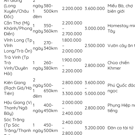
An Giang
2
(Long
ngày
380-
Miếu Bà, chợ
2.200.000
3.600.000
Xuyên/Châu
1
500km
biên giới
Đốc)
đêm
Cần Thơ (Mỹ
2.200.000
1
350-
Homestay mi
Khánh/Phong
–
3.000.000
ngày
360km
Tây
Điền)
2.700.000
Vĩnh Long (Tp
1.800.000
1
270-
Vĩnh
–
2.500.000
Vườn cây ăn t
ngày
340km
Long/Trà Ôn)
2.000.000
Trà Vinh (Tp
1.900.000
Trà
1
260-
Chùa chiền
–
2.800.000
Vinh/Duyên
ngày
380km
Khmer
2.200.000
Hải)
2
Kiên Giang
2.800.000
3.600.000
ngày
500-
Phú Quốc đả
(Rạch Giá/Hà
–
–
1
650km
ngọc
Tiên)
3.300.000
5.000.000
đêm
Hậu Giang (Vị
2.000.000
1
400-
Phụng Hiệp n
Thanh/Ngã
–
2.800.000
ngày
450km
tiếng
Bảy)
2.400.000
Sóc Trăng
2.400.000
(Tp Sóc
1
450-
–
3.200.000
Đờn ca tài tử
Trăng/Thạnh
ngày
500km
2.800.000