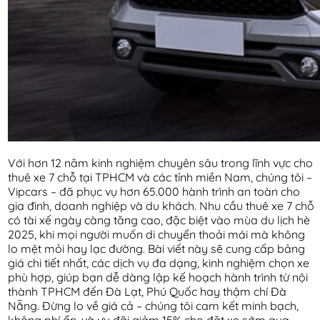
Với hơn 12 năm kinh nghiệm chuyên sâu trong lĩnh vực cho
thuê xe 7 chỗ tại TPHCM và các tỉnh miền Nam, chúng tôi –
Vipcars – đã phục vụ hơn 65.000 hành trình an toàn cho
gia đình, doanh nghiệp và du khách. Nhu cầu thuê xe 7 chỗ
có tài xế ngày càng tăng cao, đặc biệt vào mùa du lịch hè
2025, khi mọi người muốn di chuyển thoải mái mà không
lo mệt mỏi hay lạc đường. Bài viết này sẽ cung cấp bảng
giá chi tiết nhất, các dịch vụ đa dạng, kinh nghiệm chọn xe
phù hợp, giúp bạn dễ dàng lập kế hoạch hành trình từ nội
thành TPHCM đến Đà Lạt, Phú Quốc hay thậm chí Đà
Nẵng. Đừng lo về giá cả – chúng tôi cam kết minh bạch,
không phí ẩn, và ưu đãi giảm 15% cho đặt xe sớm qua