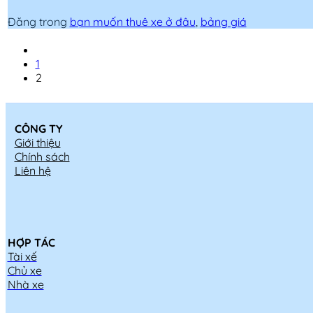
Đăng trong
bạn muốn thuê xe ở đâu
,
bảng giá
1
2
CÔNG TY
Giới thiệu
Chính sách
Liên hệ
HỢP TÁC
Tài xế
Chủ xe
Nhà xe