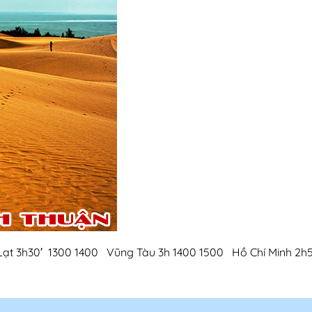
à Lạt 3h30′ 1300 1400 Vũng Tàu 3h 1400 1500 Hồ Chí Minh 2h5