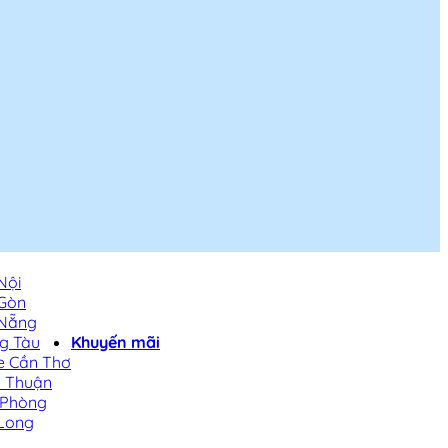
Nội
 Gòn
 Nẵng
g Tàu
Khuyến mãi
e Cần Thơ
h Thuận
 Phòng
Long