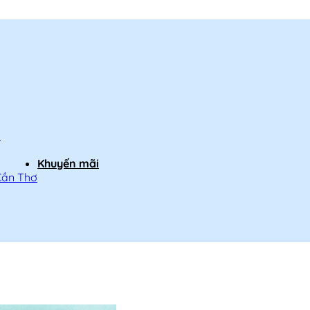
h
Khuyến mãi
Cần Thơ