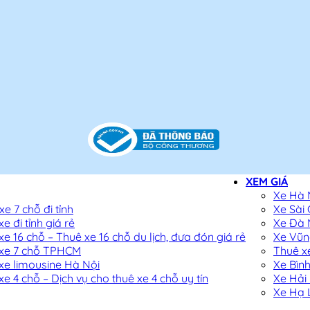
XEM GIÁ
Xe Hà 
e 7 chỗ đi tỉnh
Xe Sài
e đi tỉnh giá rẻ
Xe Đà
xe 16 chỗ – Thuê xe 16 chỗ du lịch, đưa đón giá rẻ
Xe Vũn
xe 7 chỗ TPHCM
Thuê x
xe limousine Hà Nội
Xe Bìn
e 4 chỗ – Dịch vụ cho thuê xe 4 chỗ uy tín
Xe Hải
Xe Hạ 