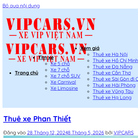
Bỏ qua nội dung
Xem giá
Thuê xe Hà Nội
Tìm xe
Thuê xe Hồ Chí Min
Xe 5 chỗ
Thuê xe Đà Nẵng
Xe 7 chỗ
Trang chủ
Thuê xe Cần Thơ
Xe 7 chỗ SUV
Thuê xe Sài Gòn đi 
Xe Carnival
Thuê xe Hải Phòng
Xe Limosine
Thuê xe Vũng Tàu
Thuê xe Hạ Long
Thuê xe Phan Thiết
Đăng vào
28 Tháng 12, 2024
8 Tháng 5, 2026
bởi
VIPCARS