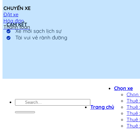
CHUYẾN XE
Đặt xe
Hóa đơn
CAM KẾT
Thanh toán
Xe mới sạch lịch sự
Tài vui vẻ rành đường
Chọn xe
Chọn x
Thuê x
Trang chủ
Thuê 
Thuê 
Thuê 
Thuê x