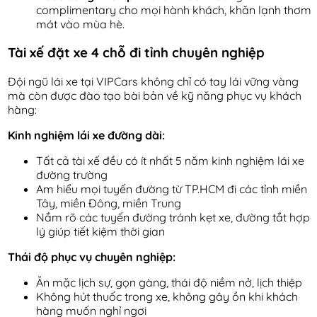
complimentary cho mọi hành khách, khăn lạnh thơm
mát vào mùa hè.
Tài xế đặt xe 4 chỗ đi tỉnh chuyên nghiệp
Đội ngũ lái xe tại VIPCars không chỉ có tay lái vững vàng
mà còn được đào tạo bài bản về kỹ năng phục vụ khách
hàng:
Kinh nghiệm lái xe đường dài:
Tất cả tài xế đều có ít nhất 5 năm kinh nghiệm lái xe
đường trường
Am hiểu mọi tuyến đường từ TP.HCM đi các tỉnh miền
Tây, miền Đông, miền Trung
Nắm rõ các tuyến đường tránh kẹt xe, đường tắt hợp
lý giúp tiết kiệm thời gian
Thái độ phục vụ chuyên nghiệp:
Ăn mặc lịch sự, gọn gàng, thái độ niềm nở, lịch thiệp
Không hút thuốc trong xe, không gây ồn khi khách
hàng muốn nghỉ ngơi