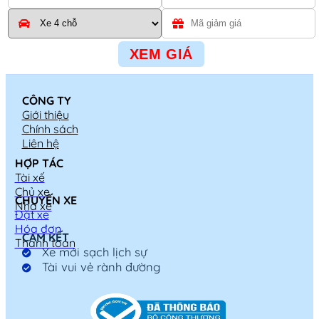
CÔNG TY
Giới thiệu
Chính sách
Liên hệ
HỢP TÁC
Tài xế
Chủ xe
CHUYẾN XE
Nhà xe
Đặt xe
Hóa đơn
CAM KẾT
Thanh toán
Xe mới sạch lịch sự
Tài vui vẻ rành đường