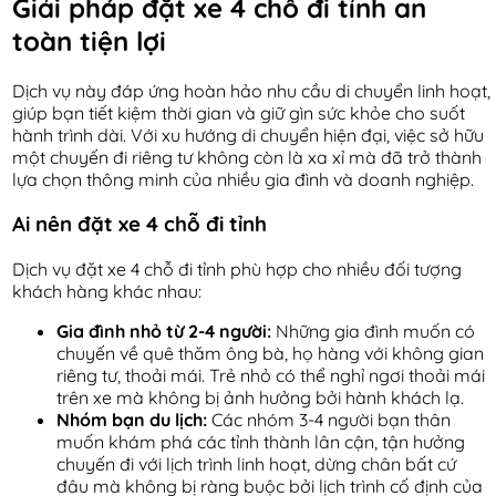
Giải pháp đặt xe 4 chỗ đi tỉnh an
toàn tiện lợi
Dịch vụ này đáp ứng hoàn hảo nhu cầu di chuyển linh hoạt,
giúp bạn tiết kiệm thời gian và giữ gìn sức khỏe cho suốt
hành trình dài. Với xu hướng di chuyển hiện đại, việc sở hữu
một chuyến đi riêng tư không còn là xa xỉ mà đã trở thành
lựa chọn thông minh của nhiều gia đình và doanh nghiệp.
Ai nên đặt xe 4 chỗ đi tỉnh
Dịch vụ đặt xe 4 chỗ đi tỉnh phù hợp cho nhiều đối tượng
khách hàng khác nhau:
Gia đình nhỏ từ 2-4 người:
Những gia đình muốn có
chuyến về quê thăm ông bà, họ hàng với không gian
riêng tư, thoải mái. Trẻ nhỏ có thể nghỉ ngơi thoải mái
trên xe mà không bị ảnh hưởng bởi hành khách lạ.
Nhóm bạn du lịch:
Các nhóm 3-4 người bạn thân
muốn khám phá các tỉnh thành lân cận, tận hưởng
chuyến đi với lịch trình linh hoạt, dừng chân bất cứ
đâu mà không bị ràng buộc bởi lịch trình cố định của