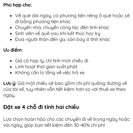
Phù hợp cho:
Về quê dài ngày, có phương tiện riêng ở quê hoặc sẽ
đi bằng phương tiện khác
Chuyển nhà, chuyển công tác đến tỉnh khác
Sinh viên về quê sau khi kết thúc học kỳ
Đưa người thân đến ga, sân bay ở tỉnh khác
Ưu điểm:
Giá cả hợp lý, chỉ tính một chiều đi
Linh hoạt thời gian xuất phát
Không cần lo lắng về việc trả xe
Lưu ý:
Giá một chiều sẽ bao gồm chi phí quãng đường về
của tài xế, tuy nhiên vẫn tiết kiệm hơn so với thuê xe theo
ngày.
Đặt xe 4 chỗ đi tỉnh hai chiều
Lựa chọn hoàn hảo cho các chuyến đi về trong ngày hoặc
vài ngày, giúp bạn tiết kiệm đến 30-40% chi phí: