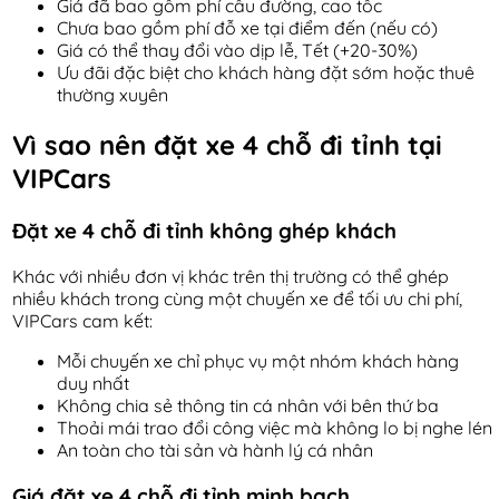
Giá đã bao gồm phí cầu đường, cao tốc
Chưa bao gồm phí đỗ xe tại điểm đến (nếu có)
Giá có thể thay đổi vào dịp lễ, Tết (+20-30%)
Ưu đãi đặc biệt cho khách hàng đặt sớm hoặc thuê
thường xuyên
Vì sao nên đặt xe 4 chỗ đi tỉnh tại
VIPCars
Đặt xe 4 chỗ đi tỉnh không ghép khách
Khác với nhiều đơn vị khác trên thị trường có thể ghép
nhiều khách trong cùng một chuyến xe để tối ưu chi phí,
VIPCars cam kết:
Mỗi chuyến xe chỉ phục vụ một nhóm khách hàng
duy nhất
Không chia sẻ thông tin cá nhân với bên thứ ba
Thoải mái trao đổi công việc mà không lo bị nghe lén
An toàn cho tài sản và hành lý cá nhân
Giá đặt xe 4 chỗ đi tỉnh minh bạch