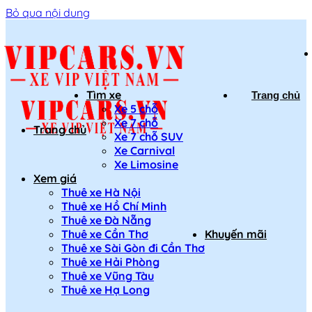
Bỏ qua nội dung
Tìm xe
Trang chủ
Xe 5 chỗ
Xe 7 chỗ
Trang chủ
Xe 7 chỗ SUV
Xe Carnival
Xe Limosine
Xem giá
Thuê xe Hà Nội
Thuê xe Hồ Chí Minh
Thuê xe Đà Nẵng
Thuê xe Cần Thơ
Khuyến mãi
Thuê xe Sài Gòn đi Cần Thơ
Thuê xe Hải Phòng
Thuê xe Vũng Tàu
Thuê xe Hạ Long