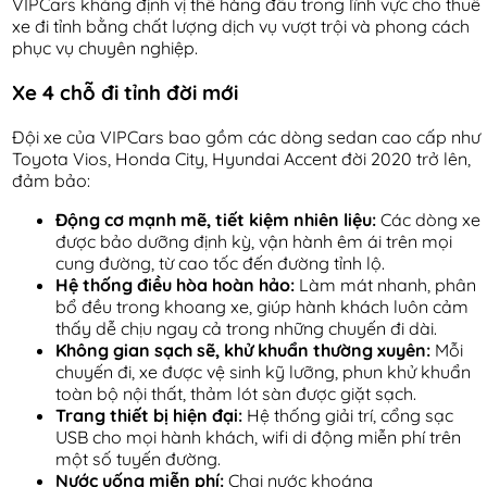
VIPCars khẳng định vị thế hàng đầu trong lĩnh vực cho thuê
xe đi tỉnh bằng chất lượng dịch vụ vượt trội và phong cách
phục vụ chuyên nghiệp.
Xe 4 chỗ đi tỉnh đời mới
Đội xe của VIPCars bao gồm các dòng sedan cao cấp như
Toyota Vios, Honda City, Hyundai Accent đời 2020 trở lên,
đảm bảo:
Động cơ mạnh mẽ, tiết kiệm nhiên liệu:
Các dòng xe
được bảo dưỡng định kỳ, vận hành êm ái trên mọi
cung đường, từ cao tốc đến đường tỉnh lộ.
Hệ thống điều hòa hoàn hảo:
Làm mát nhanh, phân
bổ đều trong khoang xe, giúp hành khách luôn cảm
thấy dễ chịu ngay cả trong những chuyến đi dài.
Không gian sạch sẽ, khử khuẩn thường xuyên:
Mỗi
chuyến đi, xe được vệ sinh kỹ lưỡng, phun khử khuẩn
toàn bộ nội thất, thảm lót sàn được giặt sạch.
Trang thiết bị hiện đại:
Hệ thống giải trí, cổng sạc
USB cho mọi hành khách, wifi di động miễn phí trên
một số tuyến đường.
Nước uống miễn phí:
Chai nước khoáng