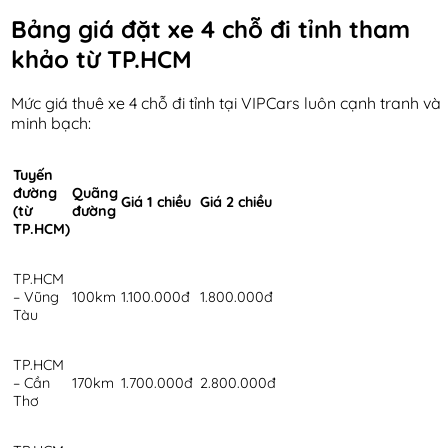
Bảng giá đặt xe 4 chỗ đi tỉnh tham
khảo từ TP.HCM
Mức giá thuê xe 4 chỗ đi tỉnh tại VIPCars luôn cạnh tranh và
minh bạch:
Tuyến
đường
Quãng
Giá 1 chiều
Giá 2 chiều
(từ
đường
TP.HCM)
TP.HCM
– Vũng
100km
1.100.000đ
1.800.000đ
Tàu
TP.HCM
– Cần
170km
1.700.000đ
2.800.000đ
Thơ