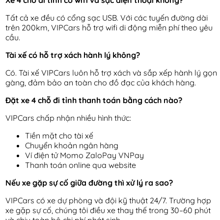
Xe 4 chỗ đi tỉnh có wifi và sạc điện thoại không?
Tất cả xe đều có cổng sạc USB. Với các tuyến đường dài
trên 200km, VIPCars hỗ trợ wifi di động miễn phí theo yêu
cầu.
Tài xế có hỗ trợ xách hành lý không?
Có. Tài xế VIPCars luôn hỗ trợ xách và sắp xếp hành lý gọn
gàng, đảm bảo an toàn cho đồ đạc của khách hàng.
Đặt xe 4 chỗ đi tỉnh thanh toán bằng cách nào?
VIPCars chấp nhận nhiều hình thức:
Tiền mặt cho tài xế
Chuyển khoản ngân hàng
Ví điện tử Momo ZaloPay VNPay
Thanh toán online qua website
Nếu xe gặp sự cố giữa đường thì xử lý ra sao?
VIPCars có xe dự phòng và đội kỹ thuật 24/7. Trường hợp
xe gặp sự cố, chúng tôi điều xe thay thế trong 30–60 phút