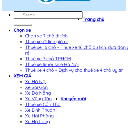
Trang chủ
Chọn xe
Chọn xe 7 chỗ đi tỉnh
Thuê xe đi tỉnh giá rẻ
Thuê xe 16 chỗ – Thuê xe 16 chỗ du lịch, đưa đón 
rẻ
Thuê xe 7 chỗ TPHCM
Thuê xe limousine Hà Nội
Thuê xe 4 chỗ – Dịch vụ cho thuê xe 4 chỗ uy tín
XEM GIÁ
Xe Hà Nội
Xe Sài Gòn
Xe Đà Nẵng
Xe Vũng Tàu
Khuyến mãi
Thuê xe Cần Thơ
Xe Bình Thuận
Xe Hải Phòng
Xe Hạ Long