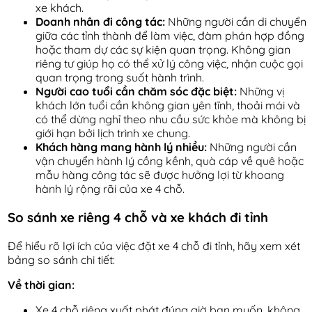
xe khách.
Doanh nhân đi công tác:
Những người cần di chuyển
giữa các tỉnh thành để làm việc, đàm phán hợp đồng
hoặc tham dự các sự kiện quan trọng. Không gian
riêng tư giúp họ có thể xử lý công việc, nhận cuộc gọi
quan trọng trong suốt hành trình.
Người cao tuổi cần chăm sóc đặc biệt:
Những vị
khách lớn tuổi cần không gian yên tĩnh, thoải mái và
có thể dừng nghỉ theo nhu cầu sức khỏe mà không bị
giới hạn bởi lịch trình xe chung.
Khách hàng mang hành lý nhiều:
Những người cần
vận chuyển hành lý cồng kềnh, quà cáp về quê hoặc
mẫu hàng công tác sẽ được hưởng lợi từ khoang
hành lý rộng rãi của xe 4 chỗ.
So sánh xe riêng 4 chỗ và xe khách đi tỉnh
Để hiểu rõ lợi ích của việc đặt xe 4 chỗ đi tỉnh, hãy xem xét
bảng so sánh chi tiết:
Về thời gian:
Xe 4 chỗ riêng xuất phát đúng giờ bạn muốn, không