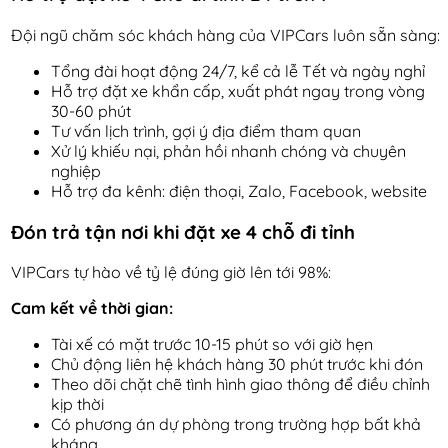
Đội ngũ chăm sóc khách hàng của VIPCars luôn sẵn sàng:
Tổng đài hoạt động 24/7, kể cả lễ Tết và ngày nghỉ
Hỗ trợ đặt xe khẩn cấp, xuất phát ngay trong vòng
30-60 phút
Tư vấn lịch trình, gợi ý địa điểm tham quan
Xử lý khiếu nại, phản hồi nhanh chóng và chuyên
nghiệp
Hỗ trợ đa kênh: điện thoại, Zalo, Facebook, website
Đón trả tận nơi khi đặt xe 4 chỗ đi tỉnh
VIPCars tự hào về tỷ lệ đúng giờ lên tới 98%:
Cam kết về thời gian:
Tài xế có mặt trước 10-15 phút so với giờ hẹn
Chủ động liên hệ khách hàng 30 phút trước khi đón
Theo dõi chặt chẽ tình hình giao thông để điều chỉnh
kịp thời
Có phương án dự phòng trong trường hợp bất khả
kháng