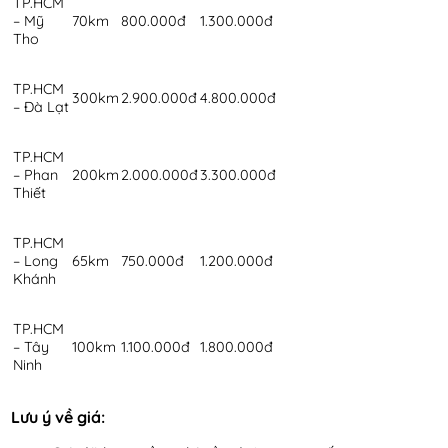
TP.HCM
– Mỹ
70km
800.000đ
1.300.000đ
Tho
TP.HCM
300km
2.900.000đ
4.800.000đ
– Đà Lạt
TP.HCM
– Phan
200km
2.000.000đ
3.300.000đ
Thiết
TP.HCM
– Long
65km
750.000đ
1.200.000đ
Khánh
TP.HCM
– Tây
100km
1.100.000đ
1.800.000đ
Ninh
Lưu ý về giá: