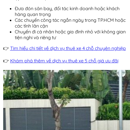
Đưa đón sân bay, đối tác kinh doanh hoặc khách
hàng quan trọng
Các chuyến công tác ngắn ngày trong TP.HCM hoặc
các tỉnh lân cận
Chuyến đi cá nhân hoặc gia đình nhỏ với không gian
tiện nghi và riêng tư
👉
Tìm hiểu chi tiết về dịch vụ thuê xe 4 chỗ chuyên nghiệp
👉
Khám phá thêm về dịch vụ thuê xe 5 chỗ giá ưu đãi