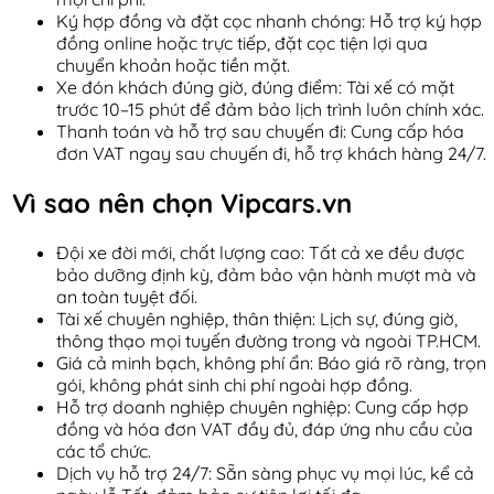
Ký hợp đồng và đặt cọc nhanh chóng: Hỗ trợ ký hợp
đồng online hoặc trực tiếp, đặt cọc tiện lợi qua
chuyển khoản hoặc tiền mặt.
Xe đón khách đúng giờ, đúng điểm: Tài xế có mặt
trước 10–15 phút để đảm bảo lịch trình luôn chính xác.
Thanh toán và hỗ trợ sau chuyến đi: Cung cấp hóa
đơn VAT ngay sau chuyến đi, hỗ trợ khách hàng 24/7.
Vì sao nên chọn Vipcars.vn
Đội xe đời mới, chất lượng cao: Tất cả xe đều được
bảo dưỡng định kỳ, đảm bảo vận hành mượt mà và
an toàn tuyệt đối.
Tài xế chuyên nghiệp, thân thiện: Lịch sự, đúng giờ,
thông thạo mọi tuyến đường trong và ngoài TP.HCM.
Giá cả minh bạch, không phí ẩn: Báo giá rõ ràng, trọn
gói, không phát sinh chi phí ngoài hợp đồng.
Hỗ trợ doanh nghiệp chuyên nghiệp: Cung cấp hợp
đồng và hóa đơn VAT đầy đủ, đáp ứng nhu cầu của
các tổ chức.
Dịch vụ hỗ trợ 24/7: Sẵn sàng phục vụ mọi lúc, kể cả