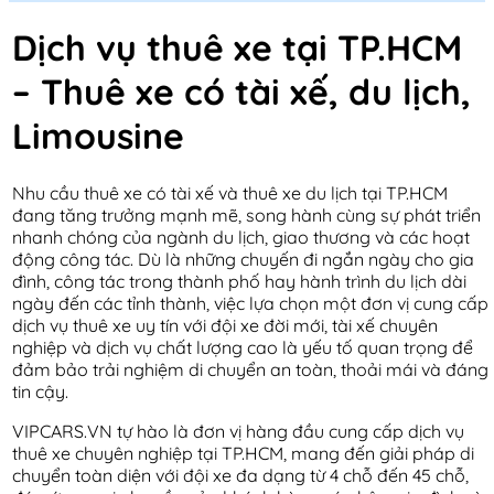
Dịch vụ thuê xe tại TP.HCM
– Thuê xe có tài xế, du lịch,
Limousine
Nhu cầu thuê xe có tài xế và thuê xe du lịch tại TP.HCM
đang tăng trưởng mạnh mẽ, song hành cùng sự phát triển
nhanh chóng của ngành du lịch, giao thương và các hoạt
động công tác. Dù là những chuyến đi ngắn ngày cho gia
đình, công tác trong thành phố hay hành trình du lịch dài
ngày đến các tỉnh thành, việc lựa chọn một đơn vị cung cấp
dịch vụ thuê xe uy tín với đội xe đời mới, tài xế chuyên
nghiệp và dịch vụ chất lượng cao là yếu tố quan trọng để
đảm bảo trải nghiệm di chuyển an toàn, thoải mái và đáng
tin cậy.
VIPCARS.VN tự hào là đơn vị hàng đầu cung cấp dịch vụ
thuê xe chuyên nghiệp tại TP.HCM, mang đến giải pháp di
chuyển toàn diện với đội xe đa dạng từ 4 chỗ đến 45 chỗ,