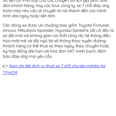
và tiện lợi. Phù hợp cho các chuyến du lịch gia đình, đưa
đón khách hàng, hay các tour công ty, xe 7 chỗ đáp ứng
hoàn hảo nhu cầu di chuyển từ nội thành đến các hành
trình dài ngày hoặc liên tỉnh.
Các dòng xe được ưa chuộng bao gồm Toyota Fortuner,
Innova, Mitsubishi Xpander, Hyundai SantaFe, tất cả đều là
xe đời mới với không gian nội thất rộng rãi, hệ thống điều
hòa mát mẻ và đội ngũ tài xế thông thạo tuyến đường.
Khách hàng có thể thuê xe theo ngày, theo chuyến hoặc
ký hợp đồng dài hạn với hóa đơn VAT minh bạch, đảm
bảo đáp ứng mọi yêu cầu.
👉
Xem chi tiết dịch vụ thuê xe 7 chỗ chuyên nghiệp tại
TP.HCM