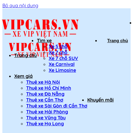
Bỏ qua nội dung
Tìm xe
Trang chủ
Xe 5 chỗ
Xe 7 chỗ
Trang chủ
Xe 7 chỗ SUV
Xe Carnival
Xe Limosine
Xem giá
Thuê xe Hà Nội
Thuê xe Hồ Chí Minh
Thuê xe Đà Nẵng
Thuê xe Cần Thơ
Khuyến mãi
Thuê xe Sài Gòn đi Cần Thơ
Thuê xe Hải Phòng
Thuê xe Vũng Tàu
Thuê xe Hạ Long