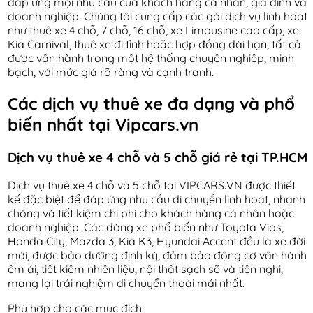
đáp ứng mọi nhu cầu của khách hàng cá nhân, gia đình và
doanh nghiệp. Chúng tôi cung cấp các gói dịch vụ linh hoạt
như thuê xe 4 chỗ, 7 chỗ, 16 chỗ, xe Limousine cao cấp, xe
Kia Carnival, thuê xe đi tỉnh hoặc hợp đồng dài hạn, tất cả
được vận hành trong một hệ thống chuyên nghiệp, minh
bạch, với mức giá rõ ràng và cạnh tranh.
Các dịch vụ thuê xe đa dạng và phổ
biến nhất tại Vipcars.vn
Dịch vụ thuê xe 4 chỗ và 5 chỗ giá rẻ tại TP.HCM
Dịch vụ thuê xe 4 chỗ và 5 chỗ tại VIPCARS.VN được thiết
kế đặc biệt để đáp ứng nhu cầu di chuyển linh hoạt, nhanh
chóng và tiết kiệm chi phí cho khách hàng cá nhân hoặc
doanh nghiệp. Các dòng xe phổ biến như Toyota Vios,
Honda City, Mazda 3, Kia K3, Hyundai Accent đều là xe đời
mới, được bảo dưỡng định kỳ, đảm bảo động cơ vận hành
êm ái, tiết kiệm nhiên liệu, nội thất sạch sẽ và tiện nghi,
mang lại trải nghiệm di chuyển thoải mái nhất.
Phù hợp cho các mục đích: