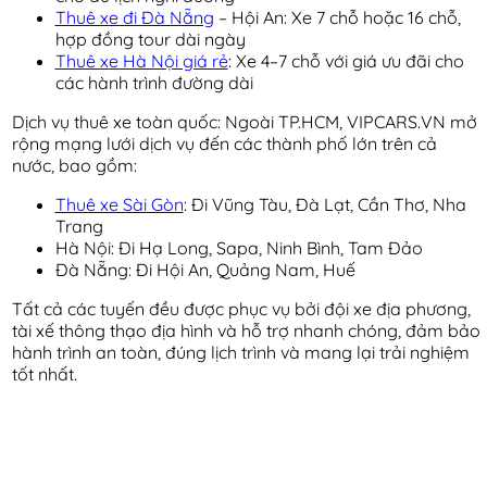
Thuê xe đi Đà Nẵng
– Hội An: Xe 7 chỗ hoặc 16 chỗ,
hợp đồng tour dài ngày
Thuê xe Hà Nội giá rẻ
: Xe 4–7 chỗ với giá ưu đãi cho
các hành trình đường dài
Dịch vụ thuê xe toàn quốc: Ngoài TP.HCM, VIPCARS.VN mở
rộng mạng lưới dịch vụ đến các thành phố lớn trên cả
nước, bao gồm:
Thuê xe Sài Gòn
: Đi Vũng Tàu, Đà Lạt, Cần Thơ, Nha
Trang
Hà Nội: Đi Hạ Long, Sapa, Ninh Bình, Tam Đảo
Đà Nẵng: Đi Hội An, Quảng Nam, Huế
Tất cả các tuyến đều được phục vụ bởi đội xe địa phương,
tài xế thông thạo địa hình và hỗ trợ nhanh chóng, đảm bảo
hành trình an toàn, đúng lịch trình và mang lại trải nghiệm
tốt nhất.