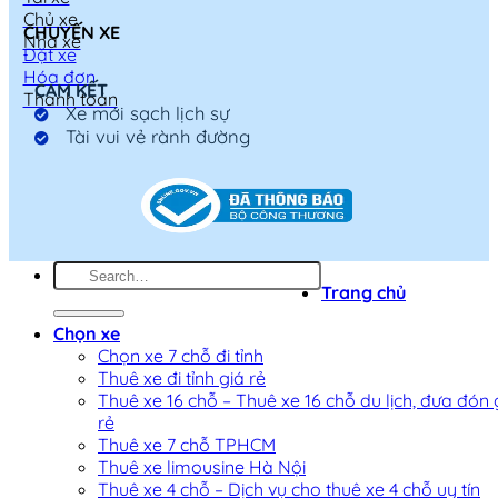
Chủ xe
CHUYẾN XE
Nhà xe
Đặt xe
Hóa đơn
CAM KẾT
Thanh toán
Xe mới sạch lịch sự
Tài vui vẻ rành đường
Trang chủ
Chọn xe
Chọn xe 7 chỗ đi tỉnh
Thuê xe đi tỉnh giá rẻ
Thuê xe 16 chỗ – Thuê xe 16 chỗ du lịch, đưa đón 
rẻ
Thuê xe 7 chỗ TPHCM
Thuê xe limousine Hà Nội
Thuê xe 4 chỗ – Dịch vụ cho thuê xe 4 chỗ uy tín