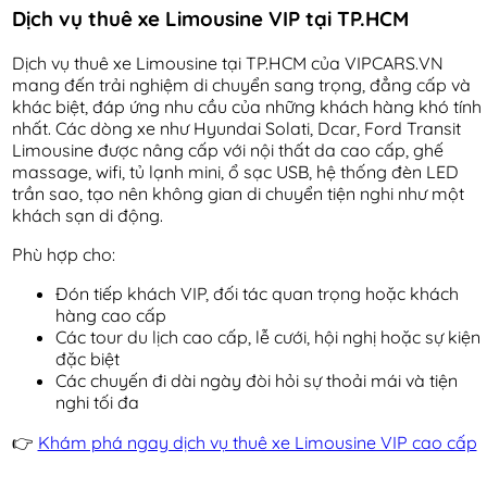
Dịch vụ thuê xe Limousine VIP tại TP.HCM
Dịch vụ thuê xe Limousine tại TP.HCM của VIPCARS.VN
mang đến trải nghiệm di chuyển sang trọng, đẳng cấp và
khác biệt, đáp ứng nhu cầu của những khách hàng khó tính
nhất. Các dòng xe như Hyundai Solati, Dcar, Ford Transit
Limousine được nâng cấp với nội thất da cao cấp, ghế
massage, wifi, tủ lạnh mini, ổ sạc USB, hệ thống đèn LED
trần sao, tạo nên không gian di chuyển tiện nghi như một
khách sạn di động.
Phù hợp cho:
Đón tiếp khách VIP, đối tác quan trọng hoặc khách
hàng cao cấp
Các tour du lịch cao cấp, lễ cưới, hội nghị hoặc sự kiện
đặc biệt
Các chuyến đi dài ngày đòi hỏi sự thoải mái và tiện
nghi tối đa
👉
Khám phá ngay dịch vụ thuê xe Limousine VIP cao cấp