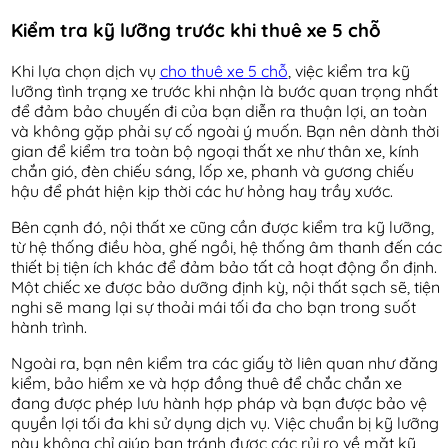
Kiểm tra kỹ lưỡng trước khi thuê xe 5 chỗ
Khi lựa chọn dịch vụ
cho thuê xe 5 chỗ
, việc kiểm tra kỹ
lưỡng tình trạng xe trước khi nhận là bước quan trọng nhất
để đảm bảo chuyến đi của bạn diễn ra thuận lợi, an toàn
và không gặp phải sự cố ngoài ý muốn. Bạn nên dành thời
gian để kiểm tra toàn bộ ngoại thất xe như thân xe, kính
chắn gió, đèn chiếu sáng, lốp xe, phanh và gương chiếu
hậu để phát hiện kịp thời các hư hỏng hay trầy xước.
Bên cạnh đó, nội thất xe cũng cần được kiểm tra kỹ lưỡng,
từ hệ thống điều hòa, ghế ngồi, hệ thống âm thanh đến các
thiết bị tiện ích khác để đảm bảo tất cả hoạt động ổn định.
Một chiếc xe được bảo dưỡng định kỳ, nội thất sạch sẽ, tiện
nghi sẽ mang lại sự thoải mái tối đa cho bạn trong suốt
hành trình.
Ngoài ra, bạn nên kiểm tra các giấy tờ liên quan như đăng
kiểm, bảo hiểm xe và hợp đồng thuê để chắc chắn xe
đang được phép lưu hành hợp pháp và bạn được bảo vệ
quyền lợi tối đa khi sử dụng dịch vụ. Việc chuẩn bị kỹ lưỡng
này không chỉ giúp bạn tránh được các rủi ro về mặt kỹ