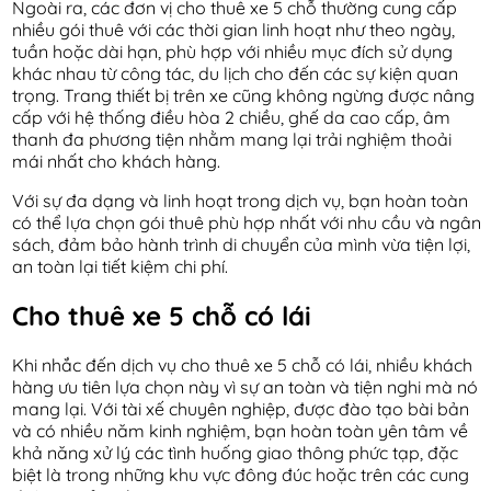
Ngoài ra, các đơn vị cho thuê xe 5 chỗ thường cung cấp
nhiều gói thuê với các thời gian linh hoạt như theo ngày,
tuần hoặc dài hạn, phù hợp với nhiều mục đích sử dụng
khác nhau từ công tác, du lịch cho đến các sự kiện quan
trọng. Trang thiết bị trên xe cũng không ngừng được nâng
cấp với hệ thống điều hòa 2 chiều, ghế da cao cấp, âm
thanh đa phương tiện nhằm mang lại trải nghiệm thoải
mái nhất cho khách hàng.
Với sự đa dạng và linh hoạt trong dịch vụ, bạn hoàn toàn
có thể lựa chọn gói thuê phù hợp nhất với nhu cầu và ngân
sách, đảm bảo hành trình di chuyển của mình vừa tiện lợi,
an toàn lại tiết kiệm chi phí.
Cho thuê xe 5 chỗ có lái
Khi nhắc đến dịch vụ cho thuê xe 5 chỗ có lái, nhiều khách
hàng ưu tiên lựa chọn này vì sự an toàn và tiện nghi mà nó
mang lại. Với tài xế chuyên nghiệp, được đào tạo bài bản
và có nhiều năm kinh nghiệm, bạn hoàn toàn yên tâm về
khả năng xử lý các tình huống giao thông phức tạp, đặc
biệt là trong những khu vực đông đúc hoặc trên các cung