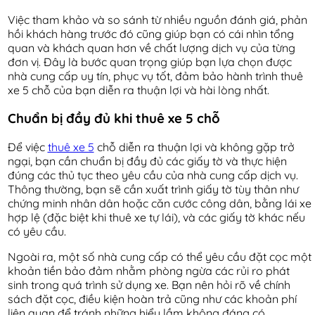
Việc tham khảo và so sánh từ nhiều nguồn đánh giá, phản
hồi khách hàng trước đó cũng giúp bạn có cái nhìn tổng
quan và khách quan hơn về chất lượng dịch vụ của từng
đơn vị. Đây là bước quan trọng giúp bạn lựa chọn được
nhà cung cấp uy tín, phục vụ tốt, đảm bảo hành trình thuê
xe 5 chỗ của bạn diễn ra thuận lợi và hài lòng nhất.
Chuẩn bị đầy đủ khi thuê xe 5 chỗ
Để việc
thuê xe 5
chỗ diễn ra thuận lợi và không gặp trở
ngại, bạn cần chuẩn bị đầy đủ các giấy tờ và thực hiện
đúng các thủ tục theo yêu cầu của nhà cung cấp dịch vụ.
Thông thường, bạn sẽ cần xuất trình giấy tờ tùy thân như
chứng minh nhân dân hoặc căn cước công dân, bằng lái xe
hợp lệ (đặc biệt khi thuê xe tự lái), và các giấy tờ khác nếu
có yêu cầu.
Ngoài ra, một số nhà cung cấp có thể yêu cầu đặt cọc một
khoản tiền bảo đảm nhằm phòng ngừa các rủi ro phát
sinh trong quá trình sử dụng xe. Bạn nên hỏi rõ về chính
sách đặt cọc, điều kiện hoàn trả cũng như các khoản phí
liên quan để tránh những hiểu lầm không đáng có.