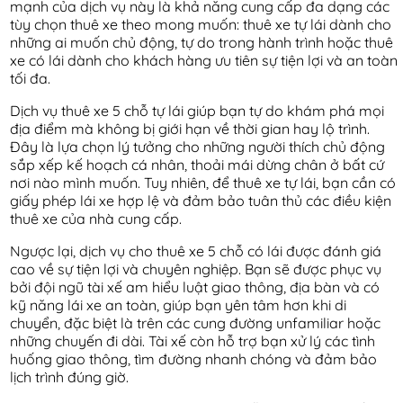
mạnh của dịch vụ này là khả năng cung cấp đa dạng các
tùy chọn thuê xe theo mong muốn: thuê xe tự lái dành cho
những ai muốn chủ động, tự do trong hành trình hoặc thuê
xe có lái dành cho khách hàng ưu tiên sự tiện lợi và an toàn
tối đa.
Dịch vụ thuê xe 5 chỗ tự lái giúp bạn tự do khám phá mọi
địa điểm mà không bị giới hạn về thời gian hay lộ trình.
Đây là lựa chọn lý tưởng cho những người thích chủ động
sắp xếp kế hoạch cá nhân, thoải mái dừng chân ở bất cứ
nơi nào mình muốn. Tuy nhiên, để thuê xe tự lái, bạn cần có
giấy phép lái xe hợp lệ và đảm bảo tuân thủ các điều kiện
thuê xe của nhà cung cấp.
Ngược lại, dịch vụ cho thuê xe 5 chỗ có lái được đánh giá
cao về sự tiện lợi và chuyên nghiệp. Bạn sẽ được phục vụ
bởi đội ngũ tài xế am hiểu luật giao thông, địa bàn và có
kỹ năng lái xe an toàn, giúp bạn yên tâm hơn khi di
chuyển, đặc biệt là trên các cung đường unfamiliar hoặc
những chuyến đi dài. Tài xế còn hỗ trợ bạn xử lý các tình
huống giao thông, tìm đường nhanh chóng và đảm bảo
lịch trình đúng giờ.