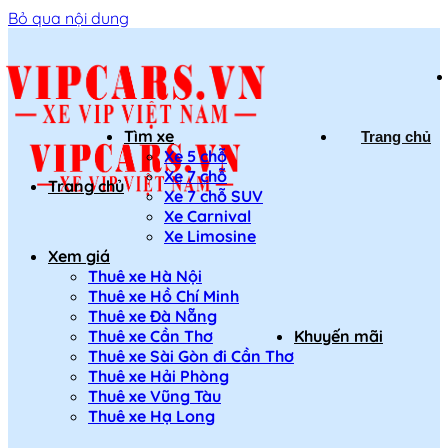
Bỏ qua nội dung
Tìm xe
Trang chủ
Xe 5 chỗ
Xe 7 chỗ
Trang chủ
Xe 7 chỗ SUV
Xe Carnival
Xe Limosine
Xem giá
Thuê xe Hà Nội
Thuê xe Hồ Chí Minh
Thuê xe Đà Nẵng
Thuê xe Cần Thơ
Khuyến mãi
Thuê xe Sài Gòn đi Cần Thơ
Thuê xe Hải Phòng
Thuê xe Vũng Tàu
Thuê xe Hạ Long