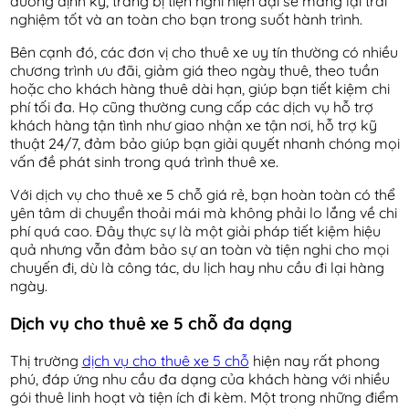
dưỡng định kỳ, trang bị tiện nghi hiện đại sẽ mang lại trải
nghiệm tốt và an toàn cho bạn trong suốt hành trình.
Bên cạnh đó, các đơn vị cho thuê xe uy tín thường có nhiều
chương trình ưu đãi, giảm giá theo ngày thuê, theo tuần
hoặc cho khách hàng thuê dài hạn, giúp bạn tiết kiệm chi
phí tối đa. Họ cũng thường cung cấp các dịch vụ hỗ trợ
khách hàng tận tình như giao nhận xe tận nơi, hỗ trợ kỹ
thuật 24/7, đảm bảo giúp bạn giải quyết nhanh chóng mọi
vấn đề phát sinh trong quá trình thuê xe.
Với dịch vụ cho thuê xe 5 chỗ giá rẻ, bạn hoàn toàn có thể
yên tâm di chuyển thoải mái mà không phải lo lắng về chi
phí quá cao. Đây thực sự là một giải pháp tiết kiệm hiệu
quả nhưng vẫn đảm bảo sự an toàn và tiện nghi cho mọi
chuyến đi, dù là công tác, du lịch hay nhu cầu đi lại hàng
ngày.
Dịch vụ cho thuê xe 5 chỗ đa dạng
Thị trường
dịch vụ cho thuê xe 5 chỗ
hiện nay rất phong
phú, đáp ứng nhu cầu đa dạng của khách hàng với nhiều
gói thuê linh hoạt và tiện ích đi kèm. Một trong những điểm