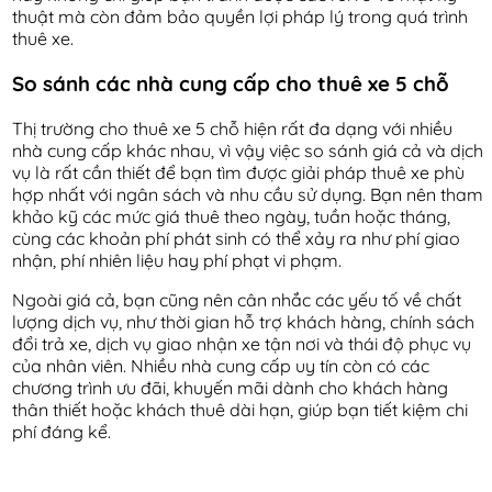
thuật mà còn đảm bảo quyền lợi pháp lý trong quá trình
thuê xe.
So sánh các nhà cung cấp cho thuê xe 5 chỗ
Thị trường cho thuê xe 5 chỗ hiện rất đa dạng với nhiều
nhà cung cấp khác nhau, vì vậy việc so sánh giá cả và dịch
vụ là rất cần thiết để bạn tìm được giải pháp thuê xe phù
hợp nhất với ngân sách và nhu cầu sử dụng. Bạn nên tham
khảo kỹ các mức giá thuê theo ngày, tuần hoặc tháng,
cùng các khoản phí phát sinh có thể xảy ra như phí giao
nhận, phí nhiên liệu hay phí phạt vi phạm.
Ngoài giá cả, bạn cũng nên cân nhắc các yếu tố về chất
lượng dịch vụ, như thời gian hỗ trợ khách hàng, chính sách
đổi trả xe, dịch vụ giao nhận xe tận nơi và thái độ phục vụ
của nhân viên. Nhiều nhà cung cấp uy tín còn có các
chương trình ưu đãi, khuyến mãi dành cho khách hàng
thân thiết hoặc khách thuê dài hạn, giúp bạn tiết kiệm chi
phí đáng kể.