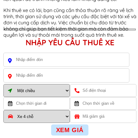
Khi thuê xe có lái, bạn cũng cần thỏa thuận rõ ràng về lịch
trình, thời gian sử dụng và các yêu cầu đặc biệt với tài xế và
đơn vị cung cấp dịch vụ. Việc chuẩn bị chu đáo từ trước
không chỉ giúp bạn tiết kiệm thời gian mà còn đảm bảo
quyền lợi và sự thoải mái trong suốt quá trình thuê xe.
NHẬP YÊU CẦU THUÊ XE