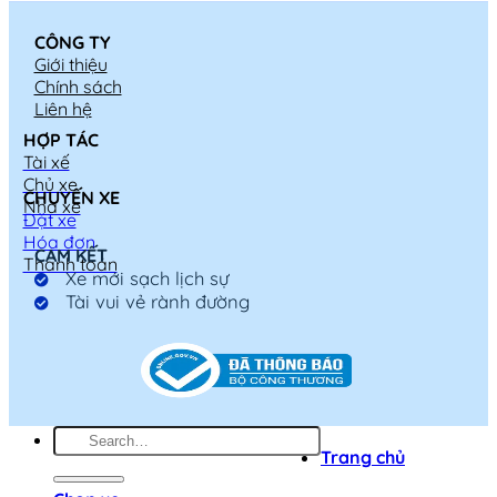
CÔNG TY
Giới thiệu
Chính sách
Liên hệ
HỢP TÁC
Tài xế
Chủ xe
CHUYẾN XE
Nhà xe
Đặt xe
Hóa đơn
CAM KẾT
Thanh toán
Xe mới sạch lịch sự
Tài vui vẻ rành đường
Trang chủ