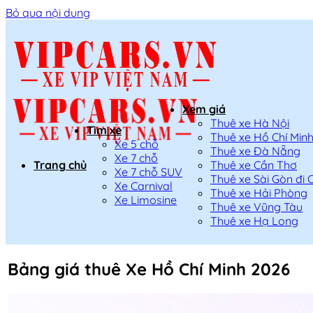
Bỏ qua nội dung
Xem giá
Thuê xe Hà Nội
Tìm xe
Thuê xe Hồ Chí Min
Xe 5 chỗ
Thuê xe Đà Nẵng
Xe 7 chỗ
Trang chủ
Thuê xe Cần Thơ
Xe 7 chỗ SUV
Thuê xe Sài Gòn đi 
Xe Carnival
Thuê xe Hải Phòng
Xe Limosine
Thuê xe Vũng Tàu
Thuê xe Hạ Long
Bảng giá thuê Xe Hồ Chí Minh 2026