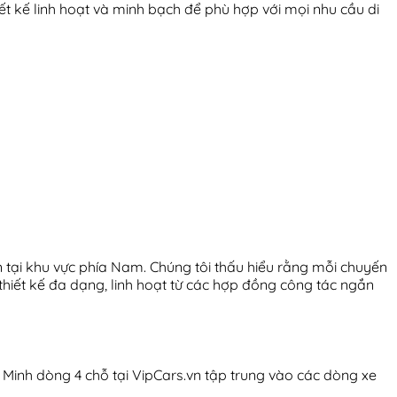
t kế linh hoạt và minh bạch để phù hợp với mọi nhu cầu di
ện tại khu vực phía Nam. Chúng tôi thấu hiểu rằng mỗi chuyến
hiết kế đa dạng, linh hoạt từ các hợp đồng công tác ngắn
í Minh dòng 4 chỗ tại VipCars.vn tập trung vào các dòng xe