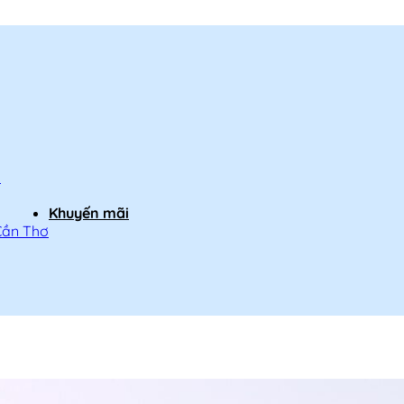
h
Khuyến mãi
Cần Thơ