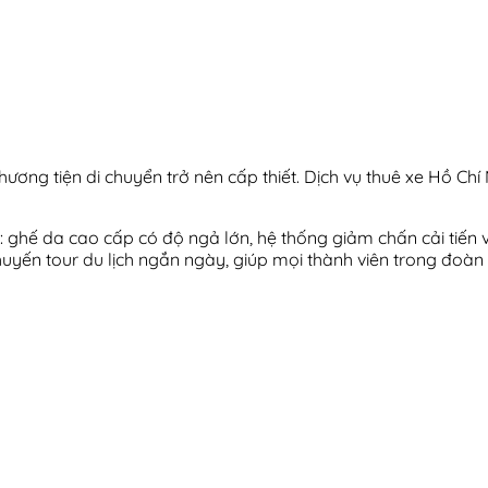
hương tiện di chuyển trở nên cấp thiết. Dịch vụ thuê xe Hồ Chí
: ghế da cao cấp có độ ngả lớn, hệ thống giảm chấn cải tiến v
uyến tour du lịch ngắn ngày, giúp mọi thành viên trong đoàn c