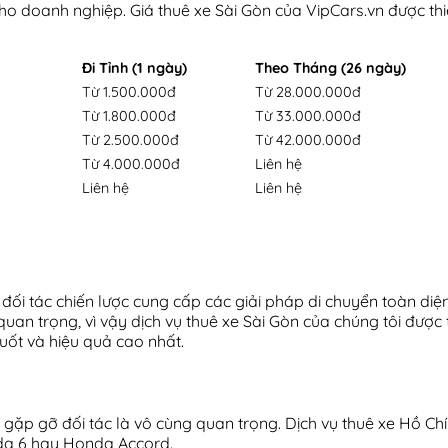
o doanh nghiệp. Giá thuê xe Sài Gòn của VipCars.vn được thiế
Đi Tỉnh (1 ngày)
Theo Tháng (26 ngày)
Từ 1.500.000đ
Từ 28.000.000đ
Từ 1.800.000đ
Từ 33.000.000đ
Từ 2.500.000đ
Từ 42.000.000đ
Từ 4.000.000đ
Liên hệ
Liên hệ
Liên hệ
 đối tác chiến lược cung cấp các giải pháp di chuyển toàn di
n trọng, vì vậy dịch vụ thuê xe Sài Gòn của chúng tôi được t
ốt và hiệu quả cao nhất.
 gặp gỡ đối tác là vô cùng quan trọng. Dịch vụ thuê xe Hồ Ch
da 6 hay Honda Accord.