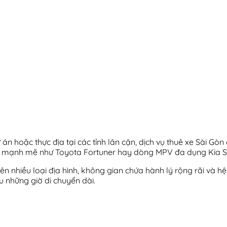
n hoặc thực địa tại các tỉnh lân cận, dịch vụ thuê xe Sài Gòn
ơ mạnh mẽ như Toyota Fortuner hay dòng MPV đa dụng Kia Se
 nhiều loại địa hình, không gian chứa hành lý rộng rãi và hệ
u những giờ di chuyển dài.