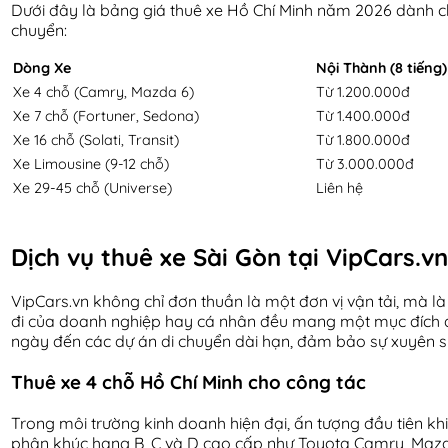
Dưới đây là bảng giá thuê xe Hồ Chí Minh năm 2026 dành ch
chuyển:
Dòng Xe
Nội Thành (8 tiếng)
Xe 4 chỗ (Camry, Mazda 6)
Từ 1.200.000đ
Xe 7 chỗ (Fortuner, Sedona)
Từ 1.400.000đ
Xe 16 chỗ (Solati, Transit)
Từ 1.800.000đ
Xe Limousine (9-12 chỗ)
Từ 3.000.000đ
Xe 29-45 chỗ (Universe)
Liên hệ
Dịch vụ thuê xe Sài Gòn tại VipCars.vn
VipCars.vn không chỉ đơn thuần là một đơn vị vận tải, mà là
đi của doanh nghiệp hay cá nhân đều mang một mục đích qua
ngày đến các dự án di chuyển dài hạn, đảm bảo sự xuyên su
Thuê xe 4 chỗ Hồ Chí Minh cho công tác
Trong môi trường kinh doanh hiện đại, ấn tượng đầu tiên khi
phân khúc hạng B, C và D cao cấp như Toyota Camry, Maz