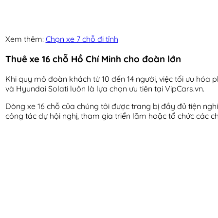
Xem thêm:
Chọn xe 7 chỗ đi tỉnh
Thuê xe 16 chỗ Hồ Chí Minh cho đoàn lớn
Khi quy mô đoàn khách từ 10 đến 14 người, việc tối ưu hóa p
và Hyundai Solati luôn là lựa chọn ưu tiên tại VipCars.vn.
Dòng xe 16 chỗ của chúng tôi được trang bị đầy đủ tiện nghi
công tác dự hội nghị, tham gia triển lãm hoặc tổ chức các ch