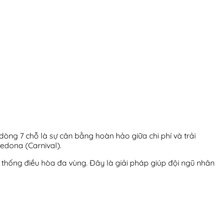
 dòng 7 chỗ là sự cân bằng hoàn hảo giữa chi phí và trải
dona (Carnival).
 thống điều hòa đa vùng. Đây là giải pháp giúp đội ngũ nhân