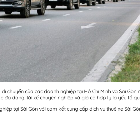
u di chuyển của các doanh nghiệp tại Hồ Chí Minh và Sài Gòn
g xe đa dạng, tài xế chuyên nghiệp và giá cả hợp lý là yếu tố 
ghiệp tại Sài Gòn với cam kết cung cấp dịch vụ thuê xe Sài Gò